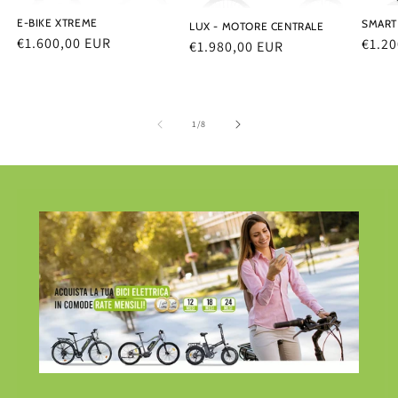
E-BIKE XTREME
SMART
LUX - MOTORE CENTRALE
Prezzo
€1.600,00 EUR
Prez
€1.20
Prezzo
€1.980,00 EUR
di
di
di
listino
listi
listino
su
1
/
8