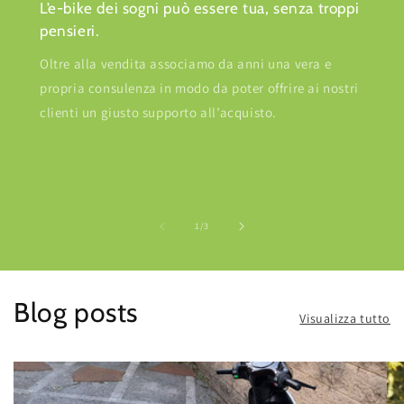
L’e-bike dei sogni può essere tua, senza troppi
pensieri.
Oltre alla vendita associamo da anni una vera e
propria consulenza in modo da poter offrire ai nostri
clienti un giusto supporto all’acquisto.
su
1
/
3
Blog posts
Visualizza tutto